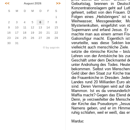
<<
>>
Geburtstag, brennen in Deuts
August 2026
Konzentrationslagern geht auf Lut
S
M
D
M
D
F
S
gefeiert, selbst von den Frauen. 
Folgen eines „Heilsbringers“ ist 
1
Weihwasser, Messgewänder, Mo
2
3
4
5
6
7
8
Mysterienkulten, eingeführt von
9
10
11
12
13
14
15
Supermann und erfand Jesus. Er v
16
17
18
19
20
21
22
machte man aus einem armen Fisch 
23
24
25
26
27
28
29
Galionsfigur macht. Eigentlich 
verurteilte, was diese Sekten k
30
31
vielleicht auch menschliche Ziel
© by aspi-rin
setzte die römische Kirche – bis
Lehren von der Amtskirche bis zur
Geschäft unter dem Deckmantel der
unter Androhung des Todes. Heute
bekommen. Selbst von Menschen, d
Geld über den Staat zur Kirche tra
die Frauenkirche in Dresden. Jede
Landes rund 20 Milliarden Euro a
sind. Deren Vermögen wird auf übe
Mammon. Ist es da verwunderlich
Maffia macht? Gegen das Elend der
Denn, je verzweifelter die Mensc
der Kirche das Pseudonym „Jesus C
Namens geben, und er im Himmel r
ruhig schlafen, weil er weiß, das 
Marduc