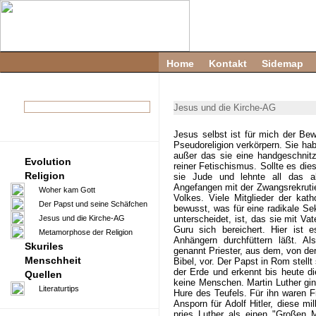
Home
Kontakt
Sidemap
Jesus und die Kirche-AG
Jesus selbst ist für mich der Be
Pseudoreligion verkörpern. Sie ha
außer das sie eine handgeschnit
Evolution
reiner Fetischismus. Sollte es di
Religion
sie Jude und lehnte all das ab,
Angefangen mit der Zwangsrekrutie
Woher kam Gott
Volkes. Viele Mitglieder der kath
Der Papst und seine Schäfchen
bewusst, was für eine radikale S
Jesus und die Kirche-AG
unterscheidet, ist, das sie mit Va
Guru sich bereichert. Hier ist 
Metamorphose der Religion
Anhängern durchfüttern läßt. Als
Skuriles
genannt Priester, aus dem, von de
Menschheit
Bibel, vor. Der Papst in Rom stellt
der Erde und erkennt bis heute di
Quellen
keine Menschen. Martin Luther ging
Literaturtips
Hure des Teufels. Für ihn waren F
Ansporn für Adolf Hitler, diese m
pries Luther als einen "Großen 